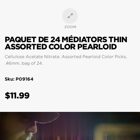
ZOOM
PAQUET DE 24 MÉDIATORS THIN
ASSORTED COLOR PEARLOID
Cellulose Acetate Nitrate. Assorted Pearloid Color Picks,
.46mm, bag of 24.
Sku: P09164
$11.99