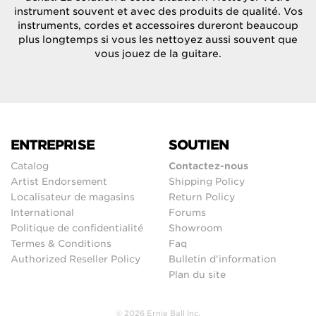
instrument souvent et avec des produits de qualité. Vos
instruments, cordes et accessoires dureront beaucoup
plus longtemps si vous les nettoyez aussi souvent que
vous jouez de la guitare.
ENTREPRISE
SOUTIEN
Catalog
Contactez-nous
Artist Endorsement
Shipping Policy
Localisateur de magasins
Return Policy
International
Forums
Politique de confidentialité
Showroom
Termes & Conditions
Faq
Authorized Reseller Policy
Bulletin d'information
Plan du site
© 2026 Ernie Ball Inc.