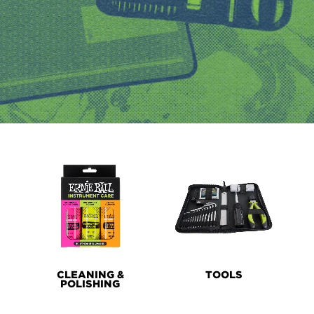
PRODUCT
LINES
CLEANING &
TOOLS
POLISHING